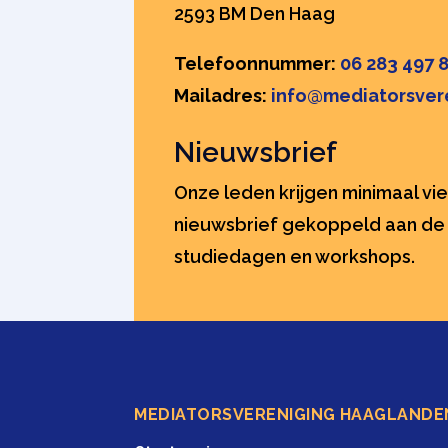
2593 BM Den Haag
Telefoonnummer:
06 283 497 
Mailadres:
info@mediatorsver
Nieuwsbrief
Onze leden krijgen minimaal vie
nieuwsbrief gekoppeld aan de 
studiedagen en workshops.
MEDIATORSVERENIGING HAAGLANDE