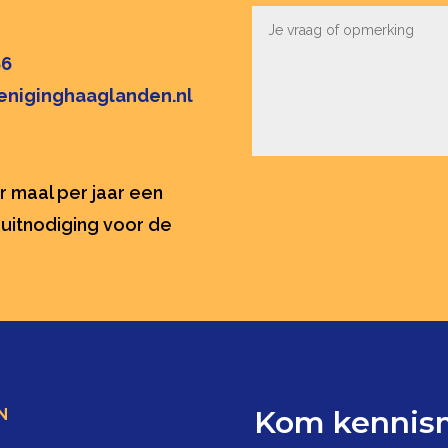
86
eniginghaaglanden.nl
r maal per jaar een
uitnodiging voor de
Kom kennism
N