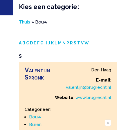
Kies een categorie:
Thuis
»
Bouw
A
B
C
D
E
F
G
H
J
K
L
M
N
P
R
S
T
V
W
S
Valentijn
Den Haag
Spronk
E-mail
:
valentijn@brugrecht.nl
Website
:
www.brugrecht.nl
Categorieën:
Bouw
Buren