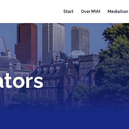
Start
Over MVH
Mediation
tors