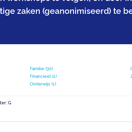
stige zaken (geanonimiseerd) te b
Familie
(30)
Financieel
(1)
Onderwijs
(1)
ter: G