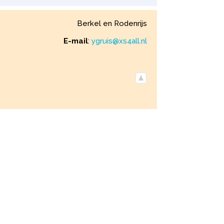
Berkel en Rodenrijs
E-mail
:
ygruis@xs4all.nl