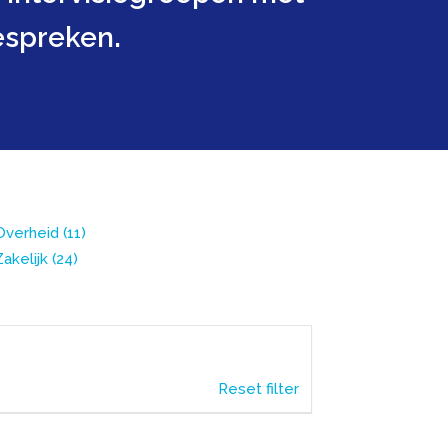
espreken.
Overheid
(11)
Zakelijk
(24)
Reset filter