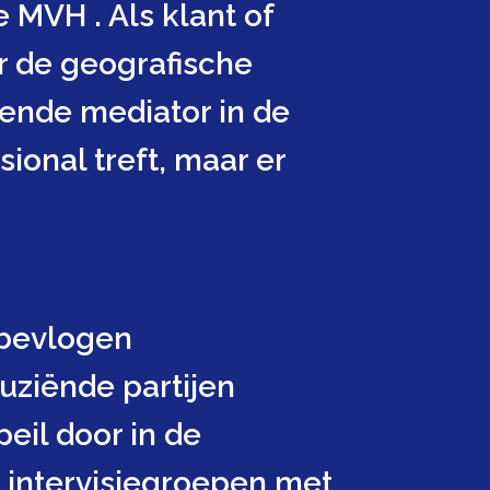
 MVH . Als klant of
r de geografische
kende mediator in de
ional treft, maar er
 bevlogen
uziënde partijen
eil door in de
 intervisiegroepen met