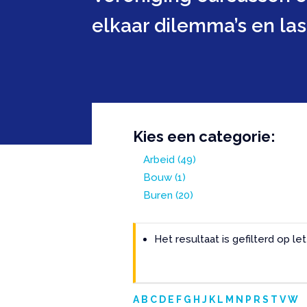
elkaar dilemma’s en la
Kies een categorie:
Arbeid
(49)
Bouw
(1)
Buren
(20)
Het resultaat is gefilterd op let
A
B
C
D
E
F
G
H
J
K
L
M
N
P
R
S
T
V
W