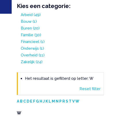
Kies een categorie:
Arbeid
(49)
Bouw
(1)
Buren
(20)
Familie
(30)
Financieel
(1)
Onderwijs
(1)
Overheid
(11)
Zakelijk
(24)
Het resultaat is gefilterd op letter: W
Reset filter
A
B
C
D
E
F
G
H
J
K
L
M
N
P
R
S
T
V
W
W