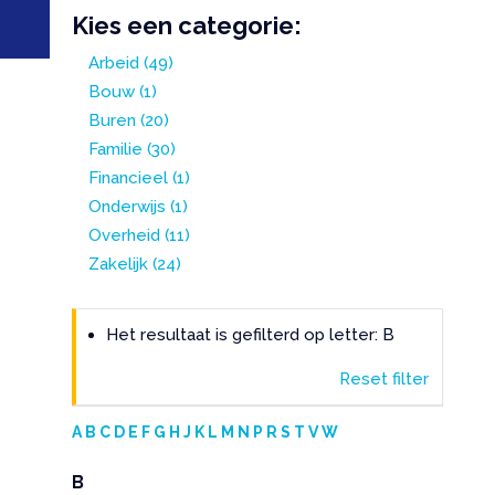
Kies een categorie:
Arbeid
(49)
Bouw
(1)
Buren
(20)
Familie
(30)
Financieel
(1)
Onderwijs
(1)
Overheid
(11)
Zakelijk
(24)
Het resultaat is gefilterd op letter: B
Reset filter
A
B
C
D
E
F
G
H
J
K
L
M
N
P
R
S
T
V
W
B