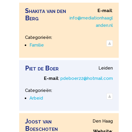
Shakita
van den
E-mail
:
Berg
info@mediationhaagl
anden.nl
Categorieën:
Familie
Piet
de
Boer
Leiden
E-mail
:
pdeboer22@hotmail.com
Categorieën:
Arbeid
Joost
van
Den Haag
Boeschoten
Website
: