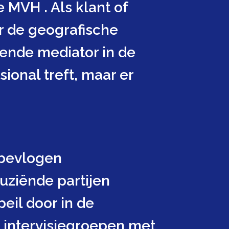
 MVH . Als klant of
r de geografische
kende mediator in de
ional treft, maar er
 bevlogen
uziënde partijen
eil door in de
 intervisiegroepen met