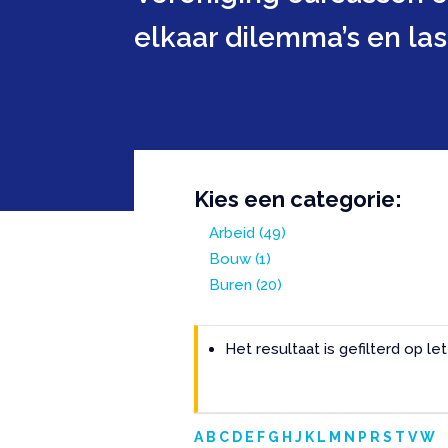
elkaar dilemma’s en la
Kies een categorie:
Arbeid
(49)
Bouw
(1)
Buren
(20)
Het resultaat is gefilterd op let
A
B
C
D
E
F
G
H
J
K
L
M
N
P
R
S
T
V
W