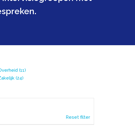
espreken.
Overheid
(11)
Zakelijk
(24)
Reset filter