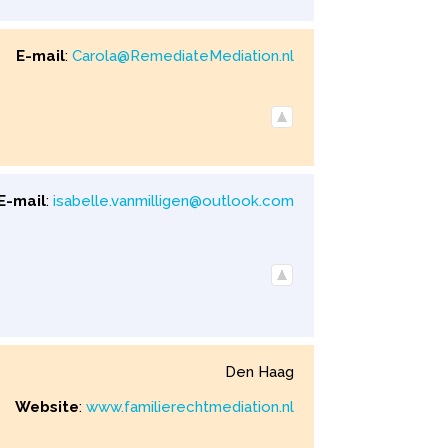
E-mail
:
Carola@RemediateMediation.nl
E-mail
:
isabelle.vanmilligen@outlook.com
Den Haag
Website
:
www.familierechtmediation.nl