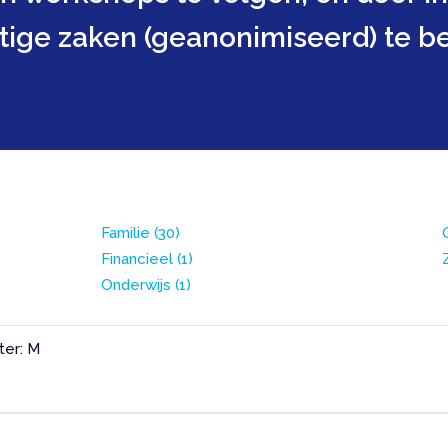
stige zaken (geanonimiseerd) te b
Familie
(30)
Financieel
(1)
Onderwijs
(1)
ter: M