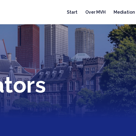
Start
Over MVH
Mediation
tors