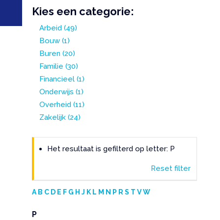
Kies een categorie:
Arbeid
(49)
Bouw
(1)
Buren
(20)
Familie
(30)
Financieel
(1)
Onderwijs
(1)
Overheid
(11)
Zakelijk
(24)
Het resultaat is gefilterd op letter: P
Reset filter
A
B
C
D
E
F
G
H
J
K
L
M
N
P
R
S
T
V
W
P