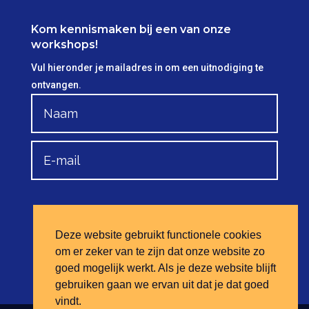
Kom kennismaken bij een van onze
workshops!
Vul hieronder je mailadres in om een uitnodiging te
ontvangen.
Aanmelden
Deze website gebruikt functionele cookies
om er zeker van te zijn dat onze website zo
goed mogelijk werkt. Als je deze website blijft
gebruiken gaan we ervan uit dat je dat goed
vindt.