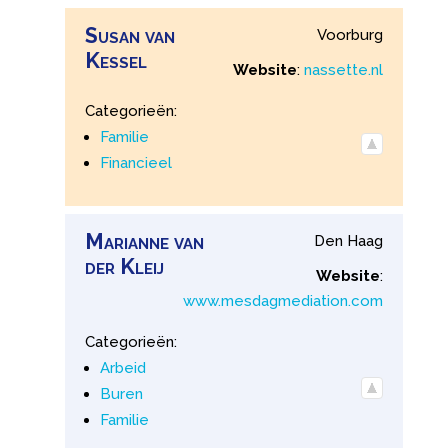
Susan
van
Voorburg
Kessel
Website
:
nassette.nl
Categorieën:
Familie
Financieel
Marianne
van
Den Haag
der
Kleij
Website
:
www.mesdagmediation.com
Categorieën:
Arbeid
Buren
Familie