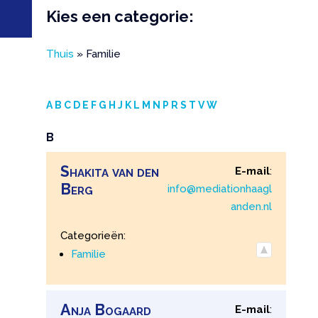
Kies een categorie:
Thuis
»
Familie
A
B
C
D
E
F
G
H
J
K
L
M
N
P
R
S
T
V
W
B
Shakita
van den
E-mail
:
Berg
info@mediationhaagl
anden.nl
Categorieën:
Familie
Anja
Bogaard
E-mail
: