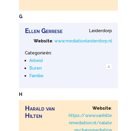
G
Ellen
Gerrese
Leiderdorp
Website
:
www.mediationleiderdorp.nl
Categorieën:
Arbeid
Buren
Familie
H
Harald
van
Website
:
Hilten
https://www.vanhilte
nmediation.nl/nalate
nschapsmediation