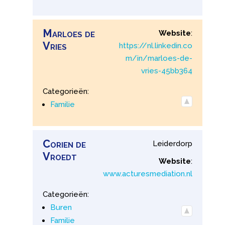
Marloes
de
Website
:
Vries
https://nl.linkedin.co
m/in/marloes-de-
vries-45bb364
Categorieën:
Familie
Corien
de
Leiderdorp
Vroedt
Website
:
www.acturesmediation.nl
Categorieën:
Buren
Familie