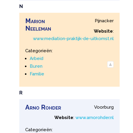
N
Marion
Pijnacker
Neeleman
Website
:
www.mediation-praktijk-de-uitkomst.nl
Categorieën:
Arbeid
Buren
Familie
R
Arno
Rohder
Voorburg
Website
:
www.arnorohder.nl
Categorieën: